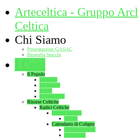
Arteceltica - Gruppo Arc
Celtica
Chi Siamo
Presentazione GASAC
Biografia Stucchi
I Celti
Il Popolo
La Storia
La Società
L'Arte
La Religione
Risorse Celtiche
Radici Celtiche
Celtica Trentini
Riviste
Calendario di Coligny
Le feste celtiche
Le stagioni