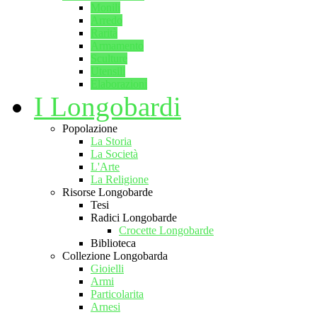
Monili
Arredo
Rarità
Armamento
Sculture
Utensili
Elaborazioni
I Longobardi
Popolazione
La Storia
La Società
L'Arte
La Religione
Risorse Longobarde
Tesi
Radici Longobarde
Crocette Longobarde
Biblioteca
Collezione Longobarda
Gioielli
Armi
Particolarita
Arnesi