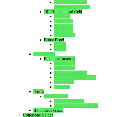
La ricostruzione del
calendario di Coligny
101 Domande sui Celti
Da 1 a 20
Da 21 a 40
Da 41 a 60
Da 61 a 80
Da 81 a 101
Rubat Borel
Parte 1
Parte 2
Tesi Celtiche
Eleonora Tarantola
Frontespizio
Introduzione
Tecniche costruttive
Classificazione tipologica
Conclusioni
Immagini
Poesia
Pieralba Merlo
La spada e la rosa
D'armi d'amore e di magia
Bioblioteca Gasac
Collezione Celtica