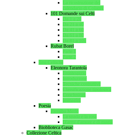
La ricostruzione del
calendario di Coligny
101 Domande sui Celti
Da 1 a 20
Da 21 a 40
Da 41 a 60
Da 61 a 80
Da 81 a 101
Rubat Borel
Parte 1
Parte 2
Tesi Celtiche
Eleonora Tarantola
Frontespizio
Introduzione
Tecniche costruttive
Classificazione tipologica
Conclusioni
Immagini
Poesia
Pieralba Merlo
La spada e la rosa
D'armi d'amore e di magia
Bioblioteca Gasac
Collezione Celtica