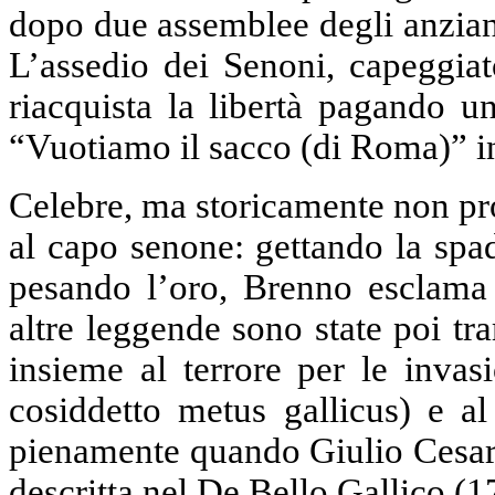
dopo due assemblee degli anziani
L’assedio dei Senoni, capeggia
riacquista la libertà pagando un
“Vuotiamo il sacco (di Roma)” in
Celebre, ma storicamente non prov
al capo senone: gettando la spada
pesando l’oro, Brenno esclama «
altre leggende sono state poi t
insieme al terrore per le invasi
cosiddetto metus gallicus) e al
pienamente quando Giulio Cesare
descritta nel De Bello Gallico (17