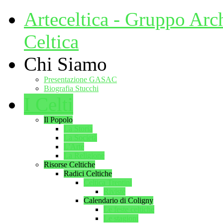
Arteceltica - Gruppo Arc
Celtica
Chi Siamo
Presentazione GASAC
Biografia Stucchi
I Celti
Il Popolo
La Storia
La Società
L'Arte
La Religione
Risorse Celtiche
Radici Celtiche
Celtica Trentini
Riviste
Calendario di Coligny
Le feste celtiche
Le stagioni