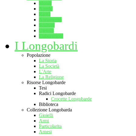
Monili
Arredo
Rarità
Armamento
Sculture
Utensili
Elaborazioni
I Longobardi
Popolazione
La Storia
La Società
L'Arte
La Religione
Risorse Longobarde
Tesi
Radici Longobarde
Crocette Longobarde
Biblioteca
Collezione Longobarda
Gioielli
Armi
Particolarita
Arnesi