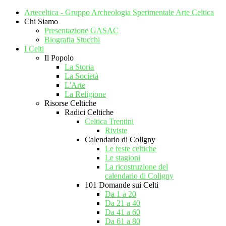
Arteceltica - Gruppo Archeologia Sperimentale Arte Celtica
Chi Siamo
Presentazione GASAC
Biografia Stucchi
I Celti
Il Popolo
La Storia
La Società
L'Arte
La Religione
Risorse Celtiche
Radici Celtiche
Celtica Trentini
Riviste
Calendario di Coligny
Le feste celtiche
Le stagioni
La ricostruzione del
calendario di Coligny
101 Domande sui Celti
Da 1 a 20
Da 21 a 40
Da 41 a 60
Da 61 a 80