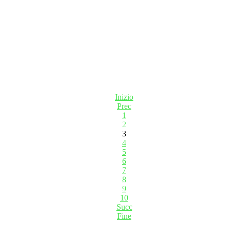
Inizio
Prec
1
2
3
4
5
6
7
8
9
10
Succ
Fine