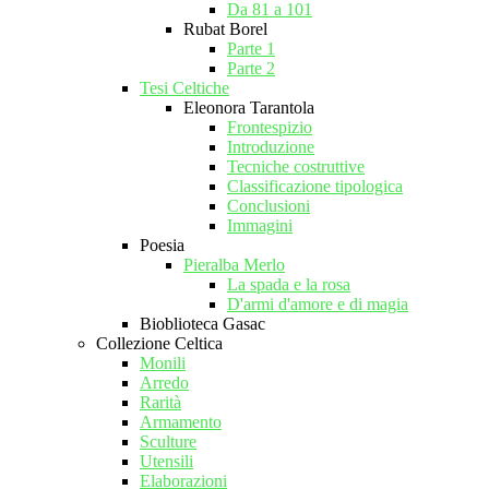
Da 81 a 101
Rubat Borel
Parte 1
Parte 2
Tesi Celtiche
Eleonora Tarantola
Frontespizio
Introduzione
Tecniche costruttive
Classificazione tipologica
Conclusioni
Immagini
Poesia
Pieralba Merlo
La spada e la rosa
D'armi d'amore e di magia
Bioblioteca Gasac
Collezione Celtica
Monili
Arredo
Rarità
Armamento
Sculture
Utensili
Elaborazioni