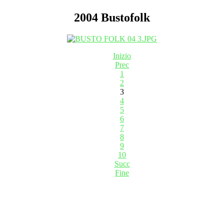
2004 Bustofolk
Inizio
Prec
1
2
3
4
5
6
7
8
9
10
Succ
Fine