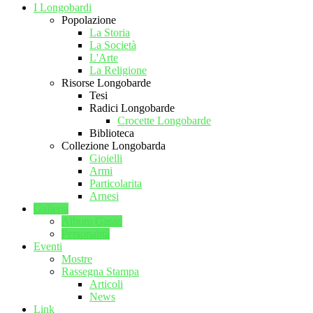
I Longobardi
Popolazione
La Storia
La Società
L'Arte
La Religione
Risorse Longobarde
Tesi
Radici Longobarde
Crocette Longobarde
Biblioteca
Collezione Longobarda
Gioielli
Armi
Particolarita
Arnesi
Galleria
Album Gasac
Personalità
Eventi
Mostre
Rassegna Stampa
Articoli
News
Link