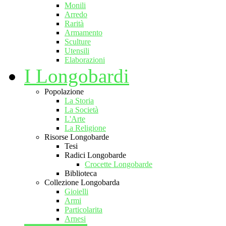
Monili
Arredo
Rarità
Armamento
Sculture
Utensili
Elaborazioni
I Longobardi
Popolazione
La Storia
La Società
L'Arte
La Religione
Risorse Longobarde
Tesi
Radici Longobarde
Crocette Longobarde
Biblioteca
Collezione Longobarda
Gioielli
Armi
Particolarita
Arnesi