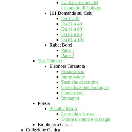
La ricostruzione del
calendario di Coligny
101 Domande sui Celti
Da 1 a 20
Da 21 a 40
Da 41 a 60
Da 61 a 80
Da 81 a 101
Rubat Borel
Parte 1
Parte 2
Tesi Celtiche
Eleonora Tarantola
Frontespizio
Introduzione
Tecniche costruttive
Classificazione tipologica
Conclusioni
Immagini
Poesia
Pieralba Merlo
La spada e la rosa
D'armi d'amore e di magia
Bioblioteca Gasac
Collezione Celtica