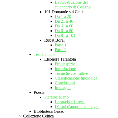
La ricostruzione del
calendario di Coligny
101 Domande sui Celti
Da 1 a 20
Da 21 a 40
Da 41 a 60
Da 61 a 80
Da 81 a 101
Rubat Borel
Parte 1
Parte 2
Tesi Celtiche
Eleonora Tarantola
Frontespizio
Introduzione
Tecniche costruttive
Classificazione tipologica
Conclusioni
Immagini
Poesia
Pieralba Merlo
La spada e la rosa
D'armi d'amore e di magia
Bioblioteca Gasac
Collezione Celtica