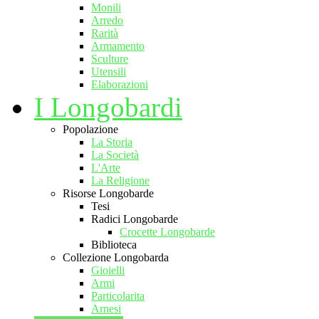
Monili
Arredo
Rarità
Armamento
Sculture
Utensili
Elaborazioni
I Longobardi
Popolazione
La Storia
La Società
L'Arte
La Religione
Risorse Longobarde
Tesi
Radici Longobarde
Crocette Longobarde
Biblioteca
Collezione Longobarda
Gioielli
Armi
Particolarita
Arnesi