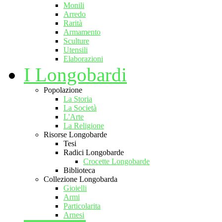
Monili
Arredo
Rarità
Armamento
Sculture
Utensili
Elaborazioni
I Longobardi
Popolazione
La Storia
La Società
L'Arte
La Religione
Risorse Longobarde
Tesi
Radici Longobarde
Crocette Longobarde
Biblioteca
Collezione Longobarda
Gioielli
Armi
Particolarita
Arnesi