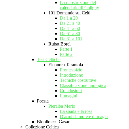
La ricostruzione del
calendario di Coligny
101 Domande sui Celti
Da 1 a 20
Da 21 a 40
Da 41 a 60
Da 61 a 80
Da 81 a 101
Rubat Borel
Parte 1
Parte 2
Tesi Celtiche
Eleonora Tarantola
Frontespizio
Introduzione
Tecniche costruttive
Classificazione tipologica
Conclusioni
Immagini
Poesia
Pieralba Merlo
La spada e la rosa
D'armi d'amore e di magia
Bioblioteca Gasac
Collezione Celtica