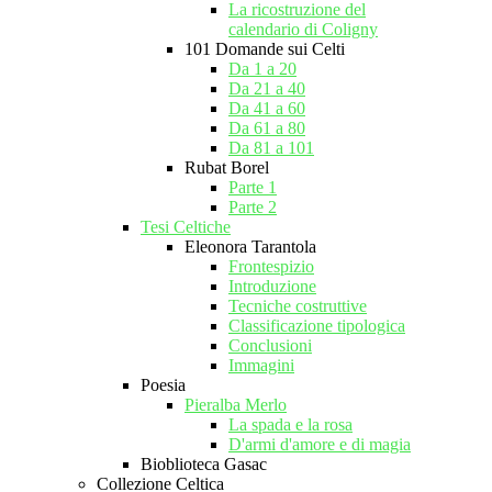
La ricostruzione del
calendario di Coligny
101 Domande sui Celti
Da 1 a 20
Da 21 a 40
Da 41 a 60
Da 61 a 80
Da 81 a 101
Rubat Borel
Parte 1
Parte 2
Tesi Celtiche
Eleonora Tarantola
Frontespizio
Introduzione
Tecniche costruttive
Classificazione tipologica
Conclusioni
Immagini
Poesia
Pieralba Merlo
La spada e la rosa
D'armi d'amore e di magia
Bioblioteca Gasac
Collezione Celtica