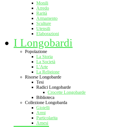
Monili
Arredo
Rarità
Armamento
Sculture
Utensili
Elaborazioni
I Longobardi
Popolazione
La Storia
La Società
L'Arte
La Religione
Risorse Longobarde
Tesi
Radici Longobarde
Crocette Longobarde
Biblioteca
Collezione Longobarda
Gioielli
Armi
Particolarita
Arnesi