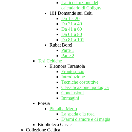
La ricostruzione del
calendario di Coligny
101 Domande sui Celti
Da 1 a 20
Da 21 a 40
Da 41 a 60
Da 61 a 80
Da 81 a 101
Rubat Borel
Parte 1
Parte 2
Tesi Celtiche
Eleonora Tarantola
Frontespizio
Introduzione
Tecniche costruttive
Classificazione tipologica
Conclusioni
Immagini
Poesia
Pieralba Merlo
La spada e la rosa
D'armi d'amore e di magia
Bioblioteca Gasac
Collezione Celtica