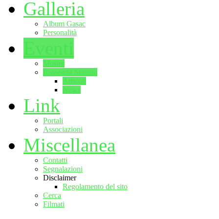
Galleria
Album Gasac
Personalità
Eventi
Mostre
Rassegna Stampa
Articoli
News
Link
Portali
Associazioni
Miscellanea
Contatti
Segnalazioni
Disclaimer
Regolamento del sito
Cerca
Filmati