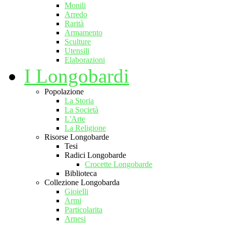
Monili
Arredo
Rarità
Armamento
Sculture
Utensili
Elaborazioni
I Longobardi
Popolazione
La Storia
La Società
L'Arte
La Religione
Risorse Longobarde
Tesi
Radici Longobarde
Crocette Longobarde
Biblioteca
Collezione Longobarda
Gioielli
Armi
Particolarita
Arnesi