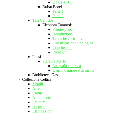
Da 81 a 101
Rubat Borel
Parte 1
Parte 2
Tesi Celtiche
Eleonora Tarantola
Frontespizio
Introduzione
Tecniche costruttive
Classificazione tipologica
Conclusioni
Immagini
Poesia
Pieralba Merlo
La spada e la rosa
D'armi d'amore e di magia
Bioblioteca Gasac
Collezione Celtica
Monili
Arredo
Rarità
Armamento
Sculture
Utensili
Elaborazioni