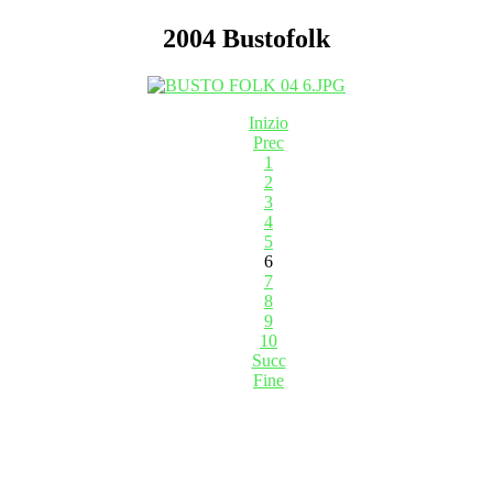
2004 Bustofolk
Inizio
Prec
1
2
3
4
5
6
7
8
9
10
Succ
Fine