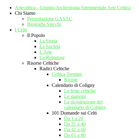
Arteceltica - Gruppo Archeologia Sperimentale Arte Celtica
Chi Siamo
Presentazione GASAC
Biografia Stucchi
I Celti
Il Popolo
La Storia
La Società
L'Arte
La Religione
Risorse Celtiche
Radici Celtiche
Celtica Trentini
Riviste
Calendario di Coligny
Le feste celtiche
Le stagioni
La ricostruzione del
calendario di Coligny
101 Domande sui Celti
Da 1 a 20
Da 21 a 40
Da 41 a 60
Da 61 a 80