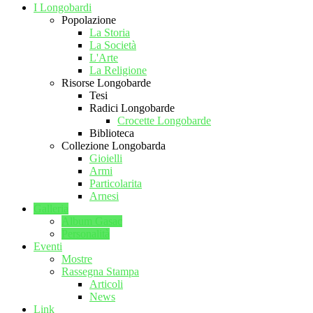
I Longobardi
Popolazione
La Storia
La Società
L'Arte
La Religione
Risorse Longobarde
Tesi
Radici Longobarde
Crocette Longobarde
Biblioteca
Collezione Longobarda
Gioielli
Armi
Particolarita
Arnesi
Galleria
Album Gasac
Personalità
Eventi
Mostre
Rassegna Stampa
Articoli
News
Link