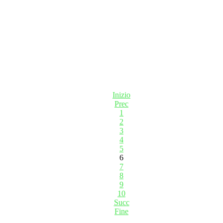
Inizio
Prec
1
2
3
4
5
6
7
8
9
10
Succ
Fine